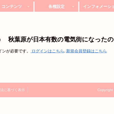
コンテンツ
各種設定
インフォメーシ
LEVEL1
LEVEL3
LEVEL2
う 秋葉原が日本有数の電気街になった
インが必要です。
ログインはこちら
.
新規会員登録はこちら
法に基づく表示
Copyrigh