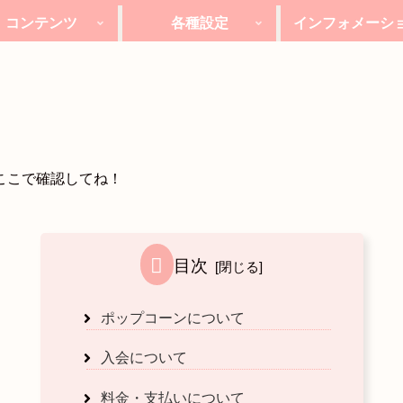
コンテンツ
各種設定
インフォメーシ
LEVEL1
LEVEL3
LEVEL2
ここで確認してね！
目次
ポップコーンについて
入会について
料金・支払いについて