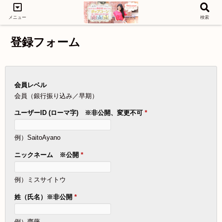
メニュー
検索
登録フォーム
会員レベル
会員（銀行振り込み／早期）
ユーザーID (ローマ字) ※非公開、変更不可
*
例）SaitoAyano
ニックネーム ※公開
*
例）ミスサイトウ
姓（氏名）※非公開
*
例）齋藤