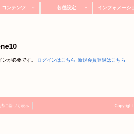
コンテンツ
各種設定
インフォメーシ
LEVEL1
LEVEL3
LEVEL2
e10
インが必要です。
ログインはこちら
.
新規会員登録はこちら
法に基づく表示
Copyrigh