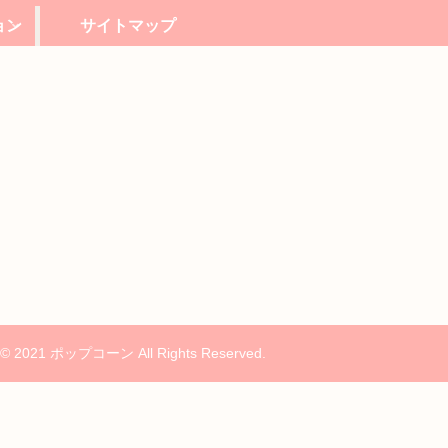
ョン
サイトマップ
t © 2021 ポップコーン All Rights Reserved.